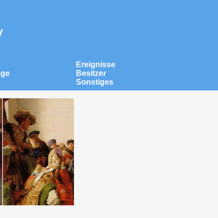
v
Ereignisse
äge
Besitzer
Sonstiges