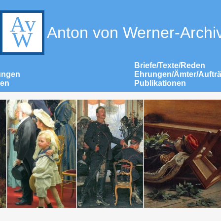
Anton von Werner-Archi
Briefe/Texte/Reden
ungen
Ehrungen/Ämter/Auftr
nen
Publikationen