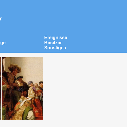
v
Ereignisse
äge
Besitzer
Sonstiges