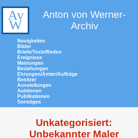
Anton von Werner-
Archiv
Neuigkeiten
Bilder
Briefe/Texte/Reden
Ereignisse
Meinungen
Beziehungen
Ehrungen/Ämter/Aufträge
Besitzer
Ausstellungen
Auktionen
Publikationen
Sonstiges
Unkategorisiert:
Unbekannter Maler