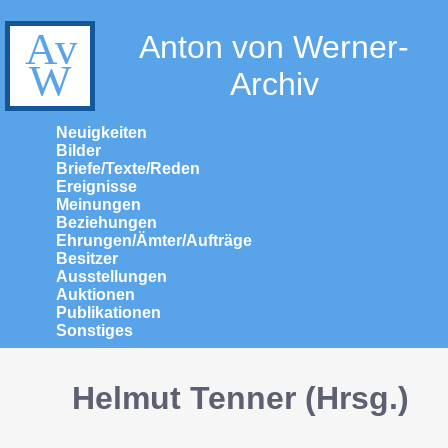
Anton von Werner-
Archiv
Neuigkeiten
Bilder
Briefe/Texte/Reden
Ereignisse
Meinungen
Beziehungen
Ehrungen/Ämter/Aufträge
Besitzer
Ausstellungen
Auktionen
Publikationen
Sonstiges
Helmut Tenner (Hrsg.)