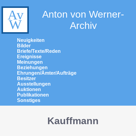
Anton von Werner-
Archiv
Neuigkeiten
Bilder
Briefe/Texte/Reden
Ereignisse
Meinungen
Beziehungen
Ehrungen/Ämter/Aufträge
Besitzer
Ausstellungen
Auktionen
Publikationen
Sonstiges
Kauffmann