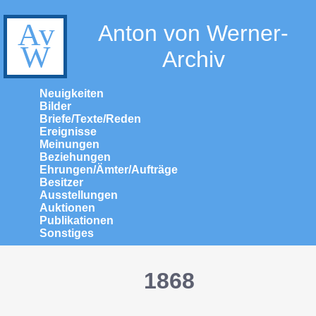
Anton von Werner-
Archiv
Neuigkeiten
Bilder
Briefe/Texte/Reden
Ereignisse
Meinungen
Beziehungen
Ehrungen/Ämter/Aufträge
Besitzer
Ausstellungen
Auktionen
Publikationen
Sonstiges
1868