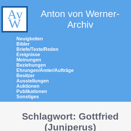
Anton von Werner-
Archiv
Neuigkeiten
Bilder
Briefe/Texte/Reden
Ereignisse
Meinungen
Beziehungen
Ehrungen/Ämter/Aufträge
Besitzer
Ausstellungen
Auktionen
Publikationen
Sonstiges
Schlagwort: Gottfried
(Juniperus)