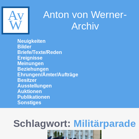
Anton von Werner-
Archiv
Neuigkeiten
Bilder
Briefe/Texte/Reden
Ereignisse
Meinungen
Beziehungen
Ehrungen/Ämter/Aufträge
Besitzer
Ausstellungen
Auktionen
Publikationen
Sonstiges
Schlagwort:
Militärparade