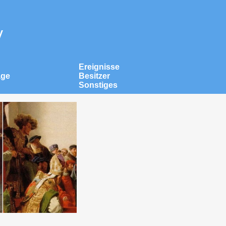
v
Ereignisse
äge
Besitzer
Sonstiges