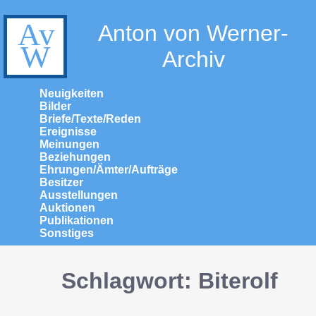
Anton von Werner-
Archiv
Neuigkeiten
Bilder
Briefe/Texte/Reden
Ereignisse
Meinungen
Beziehungen
Ehrungen/Ämter/Aufträge
Besitzer
Ausstellungen
Auktionen
Publikationen
Sonstiges
Schlagwort: Biterolf