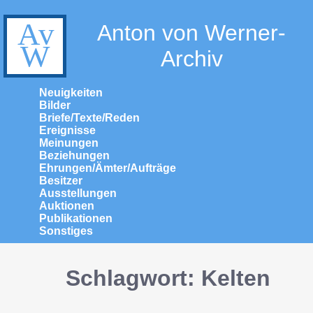
Anton von Werner-
Archiv
Neuigkeiten
Bilder
Briefe/Texte/Reden
Ereignisse
Meinungen
Beziehungen
Ehrungen/Ämter/Aufträge
Besitzer
Ausstellungen
Auktionen
Publikationen
Sonstiges
Schlagwort: Kelten