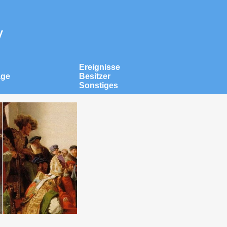
v
Ereignisse
äge
Besitzer
Sonstiges