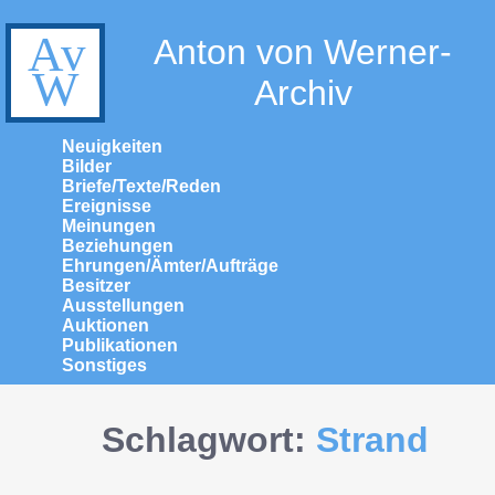
Anton von Werner-
Archiv
Neuigkeiten
Bilder
Briefe/Texte/Reden
Ereignisse
Meinungen
Beziehungen
Ehrungen/Ämter/Aufträge
Besitzer
Ausstellungen
Auktionen
Publikationen
Sonstiges
Schlagwort:
Strand