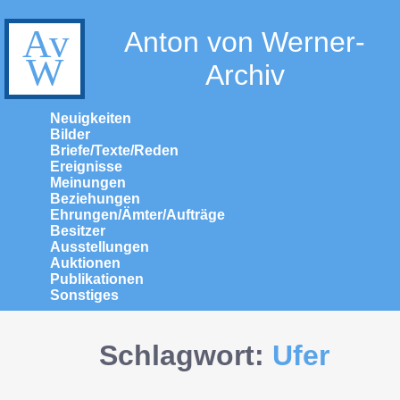
Anton von Werner-
Archiv
Neuigkeiten
Bilder
Briefe/Texte/Reden
Ereignisse
Meinungen
Beziehungen
Ehrungen/Ämter/Aufträge
Besitzer
Ausstellungen
Auktionen
Publikationen
Sonstiges
Schlagwort:
Ufer