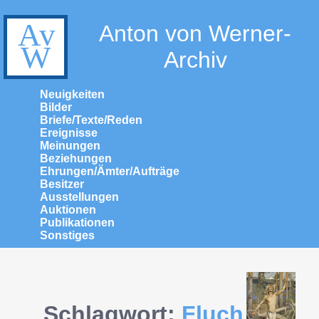
Anton von Werner-
Archiv
Neuigkeiten
Bilder
Briefe/Texte/Reden
Ereignisse
Meinungen
Beziehungen
Ehrungen/Ämter/Aufträge
Besitzer
Ausstellungen
Auktionen
Publikationen
Sonstiges
Schlagwort:
Fluch