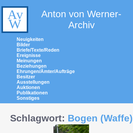
Anton von Werner-
Archiv
Neuigkeiten
Bilder
Briefe/Texte/Reden
Ereignisse
Meinungen
Beziehungen
Ehrungen/Ämter/Aufträge
Besitzer
Ausstellungen
Auktionen
Publikationen
Sonstiges
Schlagwort:
Bogen (Waffe)