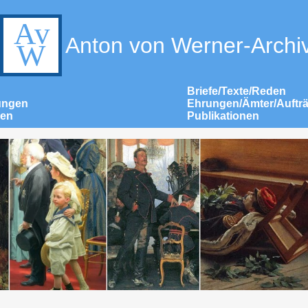
Anton von Werner-Archi
Briefe/Texte/Reden
ungen
Ehrungen/Ämter/Auftr
nen
Publikationen