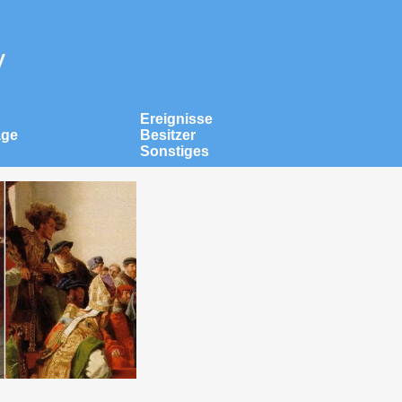
v
Ereignisse
äge
Besitzer
Sonstiges