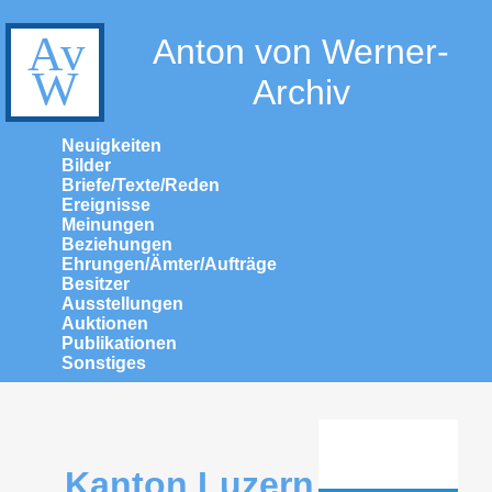
Anton von Werner-
Archiv
Neuigkeiten
Bilder
Briefe/Texte/Reden
Ereignisse
Meinungen
Beziehungen
Ehrungen/Ämter/Aufträge
Besitzer
Ausstellungen
Auktionen
Publikationen
Sonstiges
Kanton Luzern