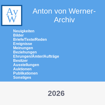
Anton von Werner-
Archiv
Neuigkeiten
Bilder
Briefe/Texte/Reden
Ereignisse
Meinungen
Beziehungen
Ehrungen/Ämter/Aufträge
Besitzer
Ausstellungen
Auktionen
Publikationen
Sonstiges
2026