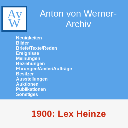
Anton von Werner-
Archiv
Neuigkeiten
Bilder
Briefe/Texte/Reden
Ereignisse
Meinungen
Beziehungen
Ehrungen/Ämter/Aufträge
Besitzer
Ausstellungen
Auktionen
Publikationen
Sonstiges
1900: Lex Heinze