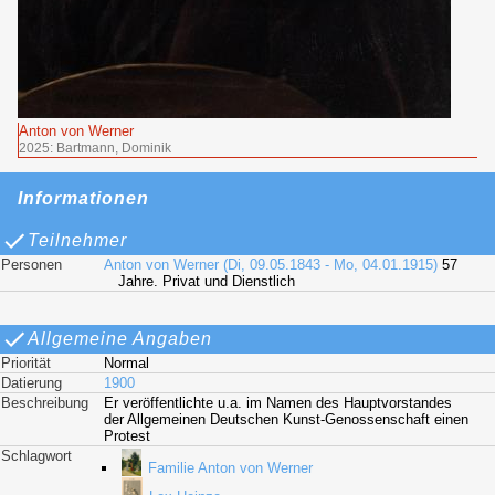
Anton von Werner
2025: Bartmann, Dominik
Informationen
Teilnehmer
Personen
Anton von Werner (Di, 09.05.1843 - Mo, 04.01.1915)
57
Jahre. Privat und Dienstlich
Allgemeine Angaben
Priorität
Normal
Datierung
1900
Beschreibung
Er veröffentlichte u.a. im Namen des Hauptvorstandes
der Allgemeinen Deutschen Kunst-Genossenschaft einen
Protest
Schlagwort
Familie Anton von Werner