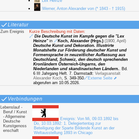
Lex Heinze
Werner, Anton Alexander von (* 1843 - † 1915)
Literatur
Zum Ereignis
Kurze Beschreibung mit Daten:
🔗
Die Deutsche Kunst im Kampfe gegen die "Lex
Heinze"
in
🔗
Koch, Alexander (Hrgs.)
(1900, April)
Deutsche Kunst und Dekoration. Illustrirte
Monatshefte zur Förderung deutscher Kunst und
Formensprache in neuzeitlicher Auffassung aus
Deutschland, Schweiz, den deutsch sprechenden
Kronländern Österreich-Ungarns, den
Niederlanden und skandinavischen Ländern.
. Bd.
6 III Jahrgang Heft. 7. Darmstadt:
Verlagsanstalt
Alexander Koch
, S. 349-350
🔗Externe Seite ⬈
abgerufen am 10.05.2026.
Verbindungen
Lebenslauf -
Beruf / Kunst
- Allgemeine
Ereignis: Von Mi, 09.03.1892 bis
Deutsche
Do, 10.03.1892: 1. Delegiertentag zur
Kunstgenoss
Beteiligung der Sparte Bildende Kunst an der
enschaft
Weltausstellung 1893 in Chicago