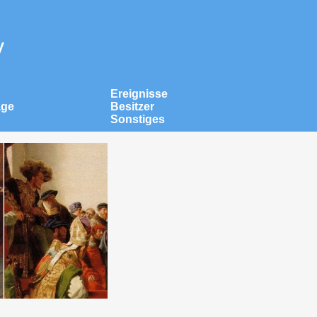
v
Ereignisse
äge
Besitzer
Sonstiges