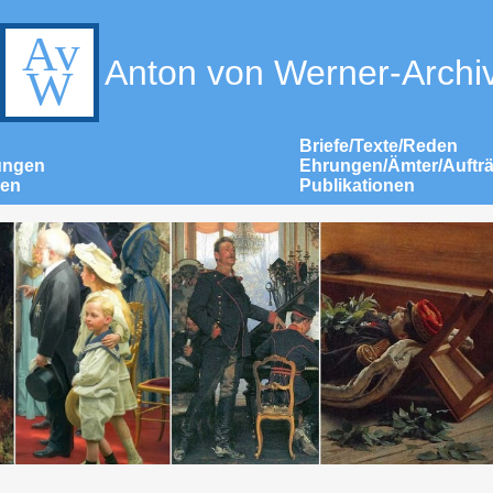
Anton von Werner-Archi
Briefe/Texte/Reden
ungen
Ehrungen/Ämter/Auftr
nen
Publikationen