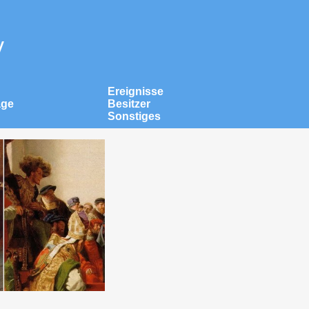
v
Ereignisse
äge
Besitzer
Sonstiges