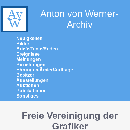
Anton von Werner-
Archiv
Neuigkeiten
Bilder
Briefe/Texte/Reden
Ereignisse
Meinungen
Beziehungen
Ehrungen/Ämter/Aufträge
Besitzer
Ausstellungen
Auktionen
Publikationen
Sonstiges
Freie Vereinigung der
Grafiker