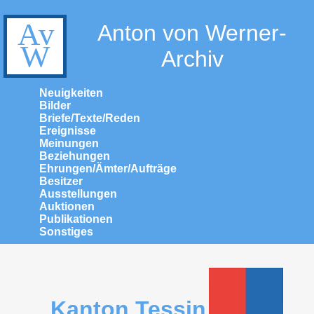
Anton von Werner-
Archiv
Neuigkeiten
Bilder
Briefe/Texte/Reden
Ereignisse
Meinungen
Beziehungen
Ehrungen/Ämter/Aufträge
Besitzer
Ausstellungen
Auktionen
Publikationen
Sonstiges
Kanton Tessin