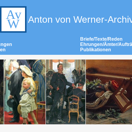
Anton von Werner-Archi
Briefe/Texte/Reden
ungen
Ehrungen/Ämter/Auftr
nen
Publikationen