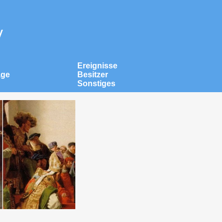
v
Ereignisse
äge
Besitzer
Sonstiges