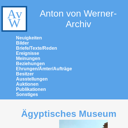
Anton von Werner-
Archiv
Neuigkeiten
Bilder
Briefe/Texte/Reden
Ereignisse
Meinungen
Beziehungen
Ehrungen/Ämter/Aufträge
Besitzer
Ausstellungen
Auktionen
Publikationen
Sonstiges
Ägyptisches Museum