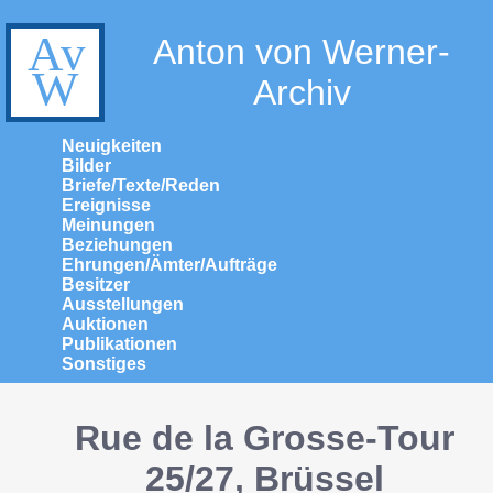
Anton von Werner-
Archiv
Neuigkeiten
Bilder
Briefe/Texte/Reden
Ereignisse
Meinungen
Beziehungen
Ehrungen/Ämter/Aufträge
Besitzer
Ausstellungen
Auktionen
Publikationen
Sonstiges
Rue de la Grosse-Tour
25/27, Brüssel