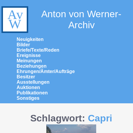
Anton von Werner-
Archiv
Neuigkeiten
Bilder
Briefe/Texte/Reden
Ereignisse
Meinungen
Beziehungen
Ehrungen/Ämter/Aufträge
Besitzer
Ausstellungen
Auktionen
Publikationen
Sonstiges
Schlagwort:
Capri