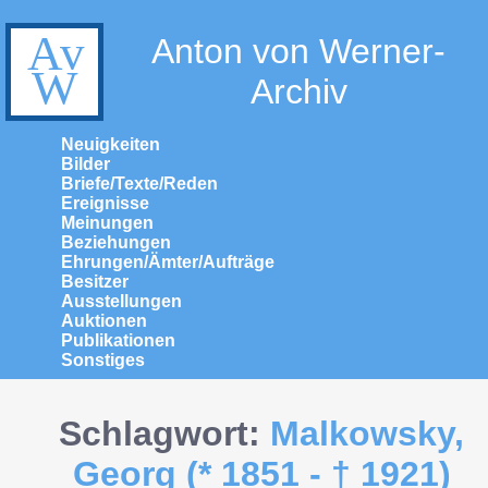
Anton von Werner-
Archiv
Neuigkeiten
Bilder
Briefe/Texte/Reden
Ereignisse
Meinungen
Beziehungen
Ehrungen/Ämter/Aufträge
Besitzer
Ausstellungen
Auktionen
Publikationen
Sonstiges
Schlagwort:
Malkowsky,
Georg (* 1851 - † 1921)