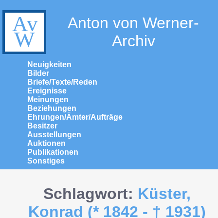
Anton von Werner-
Archiv
Neuigkeiten
Bilder
Briefe/Texte/Reden
Ereignisse
Meinungen
Beziehungen
Ehrungen/Ämter/Aufträge
Besitzer
Ausstellungen
Auktionen
Publikationen
Sonstiges
Schlagwort:
Küster,
Konrad (* 1842 - † 1931)