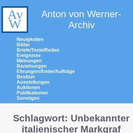
Anton von Werner-
Archiv
Neuigkeiten
Bilder
Briefe/Texte/Reden
Ereignisse
Meinungen
Beziehungen
Ehrungen/Ämter/Aufträge
Besitzer
Ausstellungen
Auktionen
Publikationen
Sonstiges
Schlagwort: Unbekannter
italienischer Markgraf