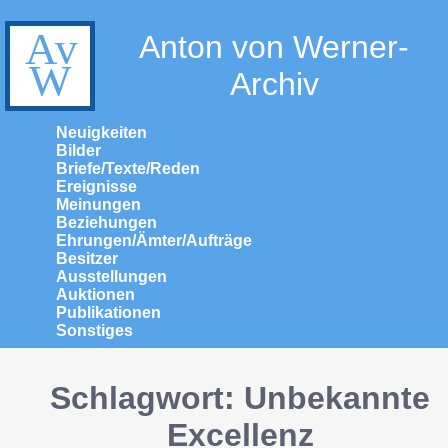
Anton von Werner-
Archiv
Neuigkeiten
Bilder
Briefe/Texte/Reden
Ereignisse
Meinungen
Beziehungen
Ehrungen/Ämter/Aufträge
Besitzer
Ausstellungen
Auktionen
Publikationen
Sonstiges
Schlagwort: Unbekannte
Excellenz