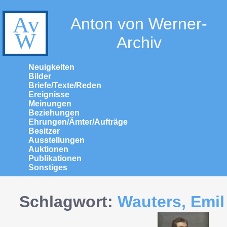
Anton von Werner-
Archiv
Neuigkeiten
Bilder
Briefe/Texte/Reden
Ereignisse
Meinungen
Beziehungen
Ehrungen/Ämter/Aufträge
Besitzer
Ausstellungen
Auktionen
Publikationen
Sonstiges
Schlagwort:
Wauters, Emil