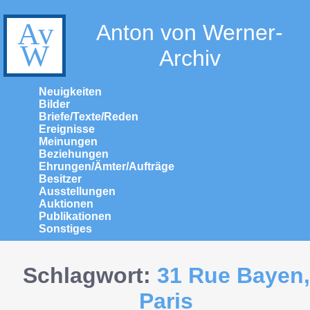
Anton von Werner-
Archiv
Neuigkeiten
Bilder
Briefe/Texte/Reden
Ereignisse
Meinungen
Beziehungen
Ehrungen/Ämter/Aufträge
Besitzer
Ausstellungen
Auktionen
Publikationen
Sonstiges
Schlagwort:
31 Rue Bayen,
Paris