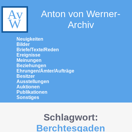
Anton von Werner-
Archiv
Neuigkeiten
Bilder
Briefe/Texte/Reden
Ereignisse
Meinungen
Beziehungen
Ehrungen/Ämter/Aufträge
Besitzer
Ausstellungen
Auktionen
Publikationen
Sonstiges
Schlagwort:
Berchtesgaden