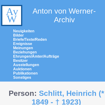
Anton von Werner-
Archiv
Neuigkeiten
Bilder
Briefe/Texte/Reden
Ereignisse
Meinungen
Beziehungen
Ehrungen/Ämter/Aufträge
Besitzer
Ausstellungen
Auktionen
Publikationen
Sonstiges
Person:
Schlitt, Heinrich (*
1849 - † 1923)