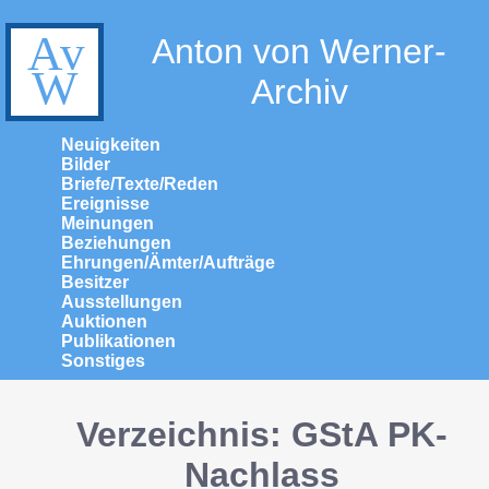
Anton von Werner-
Archiv
Neuigkeiten
Bilder
Briefe/Texte/Reden
Ereignisse
Meinungen
Beziehungen
Ehrungen/Ämter/Aufträge
Besitzer
Ausstellungen
Auktionen
Publikationen
Sonstiges
Verzeichnis: GStA PK-
Nachlass