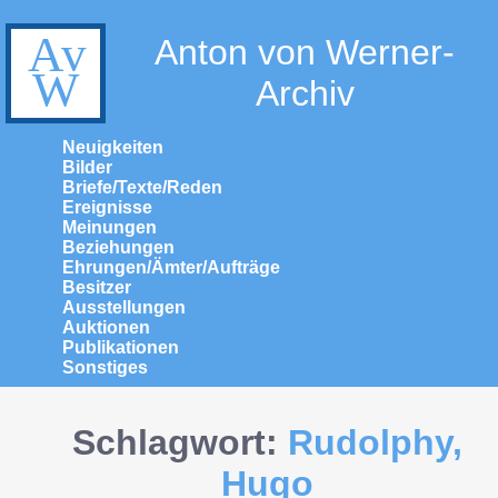
Anton von Werner-
Archiv
Neuigkeiten
Bilder
Briefe/Texte/Reden
Ereignisse
Meinungen
Beziehungen
Ehrungen/Ämter/Aufträge
Besitzer
Ausstellungen
Auktionen
Publikationen
Sonstiges
Schlagwort:
Rudolphy,
Hugo