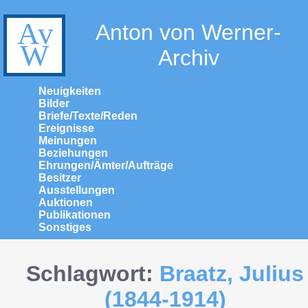
Anton von Werner-
Archiv
Neuigkeiten
Bilder
Briefe/Texte/Reden
Ereignisse
Meinungen
Beziehungen
Ehrungen/Ämter/Aufträge
Besitzer
Ausstellungen
Auktionen
Publikationen
Sonstiges
Schlagwort:
Braatz, Julius
(1844-1914)