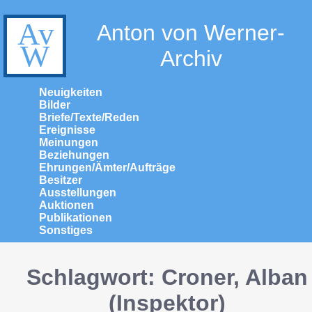
Anton von Werner-
Archiv
Neuigkeiten
Bilder
Briefe/Texte/Reden
Ereignisse
Meinungen
Beziehungen
Ehrungen/Ämter/Aufträge
Besitzer
Ausstellungen
Auktionen
Publikationen
Sonstiges
Schlagwort: Croner, Alban
(Inspektor)