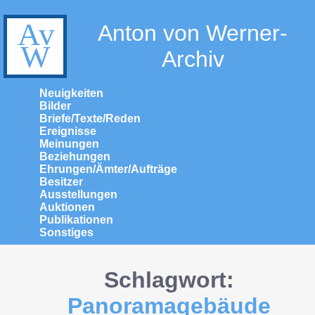
Anton von Werner-
Archiv
Neuigkeiten
Bilder
Briefe/Texte/Reden
Ereignisse
Meinungen
Beziehungen
Ehrungen/Ämter/Aufträge
Besitzer
Ausstellungen
Auktionen
Publikationen
Sonstiges
Schlagwort:
Panoramagebäude