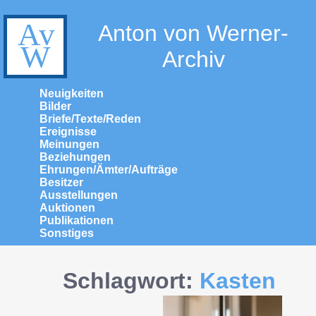
Anton von Werner-
Archiv
Neuigkeiten
Bilder
Briefe/Texte/Reden
Ereignisse
Meinungen
Beziehungen
Ehrungen/Ämter/Aufträge
Besitzer
Ausstellungen
Auktionen
Publikationen
Sonstiges
Schlagwort:
Kasten