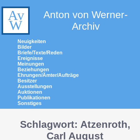
Anton von Werner-
Archiv
Neuigkeiten
Bilder
Briefe/Texte/Reden
Ereignisse
Meinungen
Beziehungen
Ehrungen/Ämter/Aufträge
Besitzer
Ausstellungen
Auktionen
Publikationen
Sonstiges
Schlagwort: Atzenroth,
Carl August