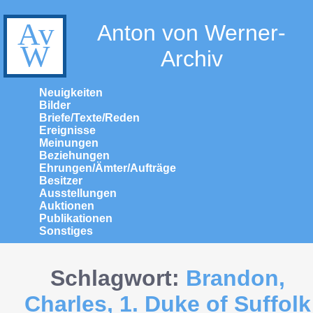
Anton von Werner-
Archiv
Neuigkeiten
Bilder
Briefe/Texte/Reden
Ereignisse
Meinungen
Beziehungen
Ehrungen/Ämter/Aufträge
Besitzer
Ausstellungen
Auktionen
Publikationen
Sonstiges
Schlagwort:
Brandon,
Charles, 1. Duke of Suffolk