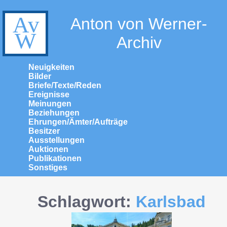
Anton von Werner-
Archiv
Neuigkeiten
Bilder
Briefe/Texte/Reden
Ereignisse
Meinungen
Beziehungen
Ehrungen/Ämter/Aufträge
Besitzer
Ausstellungen
Auktionen
Publikationen
Sonstiges
Schlagwort:
Karlsbad