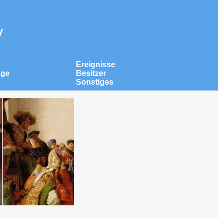
v
Ereignisse
äge
Besitzer
Sonstiges