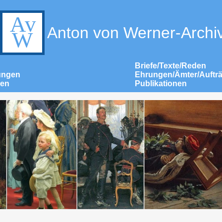
Anton von Werner-Archi
Briefe/Texte/Reden
ungen
Ehrungen/Ämter/Auftr
nen
Publikationen