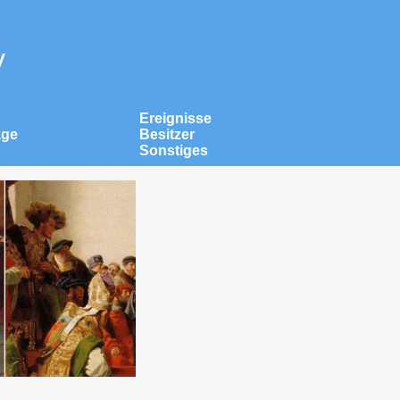
v
Ereignisse
äge
Besitzer
Sonstiges