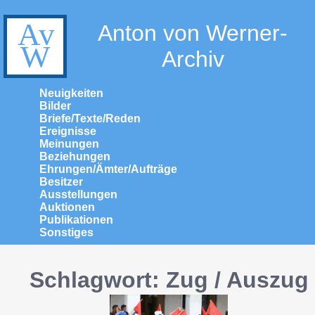
Anton von Werner-
Archiv
Neuigkeiten
Bilder
Briefe/Texte/Reden
Ereignisse
Meinungen
Beziehungen
Ehrungen/Ämter/Aufträge
Besitzer
Ausstellungen
Auktionen
Publikationen
Sonstiges
Schlagwort: Zug / Auszug