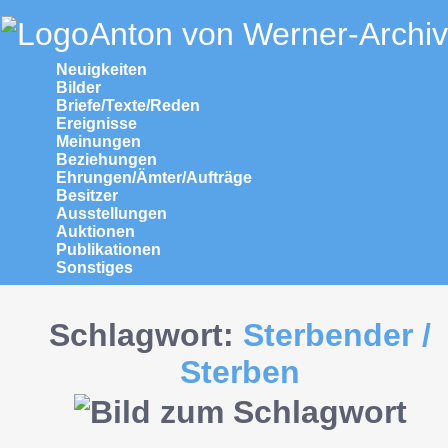
Anton von Werner-Archiv
Neuigkeiten
Bilder
Briefe/Texte/Reden
Ereignisse
Meinungen
Beziehungen
Ehrungen/Ämter/Aufträge
Besitzer
Ausstellungen
Auktionen
Publikationen
Sonstiges
Schlagwort:
Sterbender /
Sterben