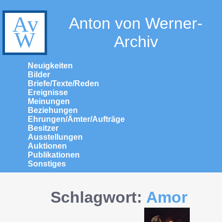
Anton von Werner-
Archiv
Neuigkeiten
Bilder
Briefe/Texte/Reden
Ereignisse
Meinungen
Beziehungen
Ehrungen/Ämter/Aufträge
Besitzer
Ausstellungen
Auktionen
Publikationen
Sonstiges
Schlagwort:
Amor